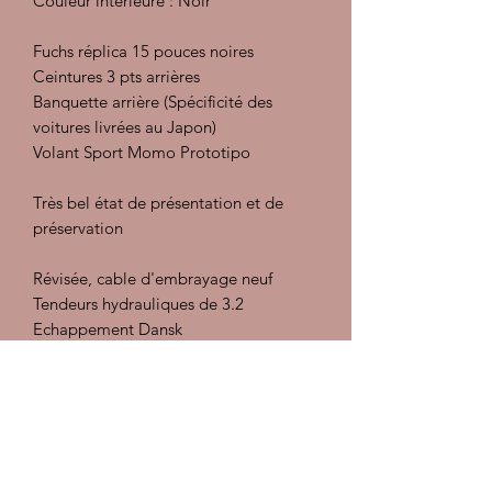
Couleur intérieure : Noir
Fuchs réplica 15 pouces noires
Ceintures 3 pts arrières
Banquette arrière (Spécificité des
voitures livrées au Japon)
Volant Sport Momo Prototipo
Très bel état de présentation et de
préservation
Révisée, cable d'embrayage neuf
Tendeurs hydrauliques de 3.2
Echappement Dansk
Préparation intérieur : injecteur
extracteur, désinfectant et détachant,
traitement des cuirs
Préparation carrosserie :
Décontamination, polish, lustrant et