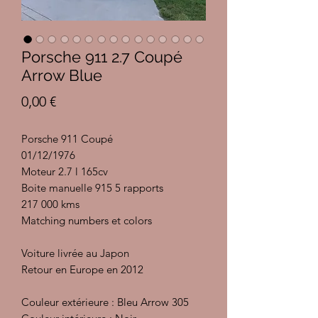
Porsche 911 2.7 Coupé
Arrow Blue
Prix
0,00 €
Porsche 911 Coupé
01/12/1976
Moteur 2.7 l 165cv
Boite manuelle 915 5 rapports
217 000 kms
Matching numbers et colors
Voiture livrée au Japon
Retour en Europe en 2012
Couleur extérieure : Bleu Arrow 305