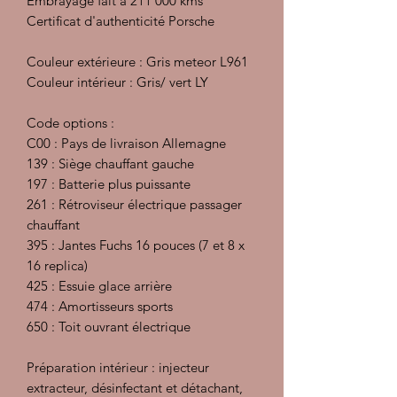
Embrayage fait à 211 000 kms
Certificat d'authenticité Porsche
Couleur extérieure : Gris meteor L961
Couleur intérieur : Gris/ vert LY
Code options :
C00 : Pays de livraison Allemagne
139 : Siège chauffant gauche
197 : Batterie plus puissante
261 : Rétroviseur électrique passager
chauffant
395 : Jantes Fuchs 16 pouces (7 et 8 x
16 replica)
425 : Essuie glace arrière
474 : Amortisseurs sports
650 : Toit ouvrant électrique
Préparation intérieur : injecteur
extracteur, désinfectant et détachant,