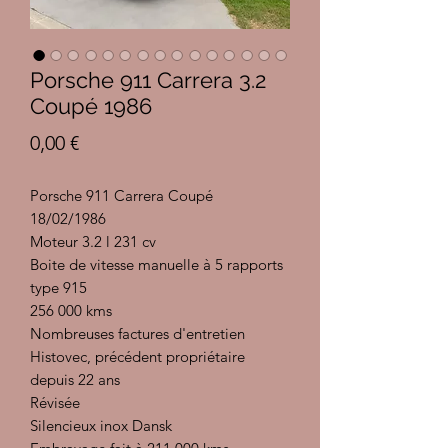
Porsche 911 Carrera 3.2
Coupé 1986
Prix
0,00 €
Porsche 911 Carrera Coupé
18/02/1986
Moteur 3.2 l 231 cv
Boite de vitesse manuelle à 5 rapports
type 915
256 000 kms
Nombreuses factures d'entretien
Histovec, précédent propriétaire
depuis 22 ans
Révisée
Silencieux inox Dansk