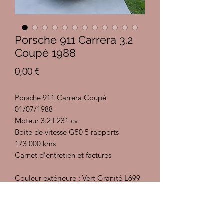
Porsche 911 Carrera 3.2
Coupé 1988
Prix
0,00 €
Porsche 911 Carrera Coupé
01/07/1988
Moteur 3.2 l 231 cv
Boite de vitesse G50 5 rapports
173 000 kms
Carnet d'entretien et factures
Couleur extérieure : Vert Granité L699
Couleur intérieure : Vert roche LY
Code options :