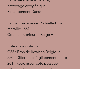
La partie mécanique a reçu un
nettoyage cryogénique
Echappement Dansk en inox
Couleur extérieure : Schiefferblue
metallic L661
Couleur intérieure : Beige VT
Liste code options :
C22 : Pays de livraison Belgique
220 : Différentiel à glissement limité
261 : Rétroviseur côté passager
349 : Centres de roue peints
395 : Jantes Fuchs 16 pouces
425 : Essuie glace arrière
468 : Vitres teintées
474 : Amortisseurs sports
Les documents sont à consulter sur
place, pas d'envoi