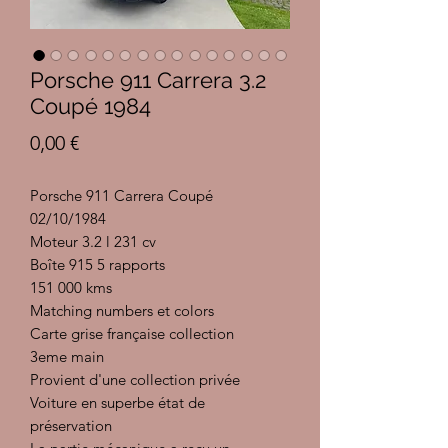
Porsche 911 Carrera 3.2
Coupé 1984
Prix
0,00 €
Porsche 911 Carrera Coupé
02/10/1984
Moteur 3.2 l 231 cv
Boîte 915 5 rapports
151 000 kms
Matching numbers et colors
Carte grise française collection
3eme main
Provient d'une collection privée
Voiture en superbe état de
préservation