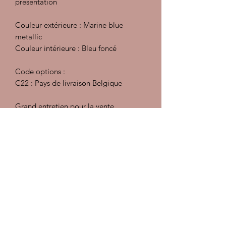
présentation
Couleur extérieure : Marine blue
metallic
Couleur intérieure : Bleu foncé
Code options :
C22 : Pays de livraison Belgique
Grand entretien pour la vente
Vidange moteur, boite, Filtres x3,
Bougies, tête et rotor, courroie,
régulateur ralenti, débitmètre, réglage
des soupapes
Vérification des trains roulants, freins et
pneus
Nettoyage cryogénique du moteur
Les documents sont à consulter sur
place, pas d'envoi