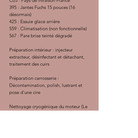
C05 : Pays de livraison France
395 : Jantes Fuchs 15 pouces (16
désormais)
425 : Essuie glace arrière
559 : Climatisation (non fonctionnelle)
567 : Pare brise teinté dégradé
Préparation intérieur : injecteur
extracteur, désinfectant et détachant,
traitement des cuirs
Préparation carrosserie :
Décontamination, polish, lustrant et
pose d'une cire
Nettoyage cryogénique du moteur (Le
nettoyage cryogénique est écologique,
non abrasif et sans eau. Il permet
d’éliminer efficacement les salissures
(graisses, peintures, résidus