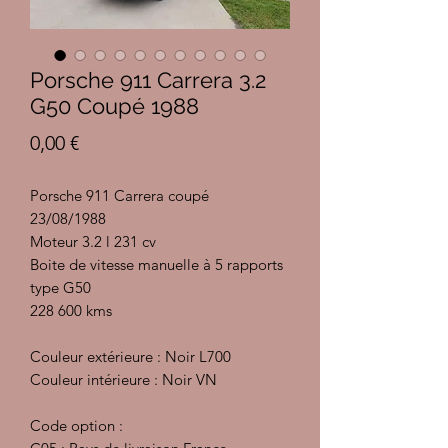
Porsche 911 Carrera 3.2
G50 Coupé 1988
Prix
0,00 €
Porsche 911 Carrera coupé
23/08/1988
Moteur 3.2 l 231 cv
Boite de vitesse manuelle à 5 rapports
type G50
228 600 kms
Couleur extérieure : Noir L700
Couleur intérieure : Noir VN
Code option :