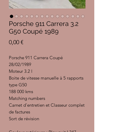
Porsche 911 Carrera 3.2
G50 Coupé 1989
Prix
0,00 €
Porsche 911 Carrera Coupé
28/02/1989
Moteur 3.2 l
Boite de vitesse manuelle à 5 rapports
type G50
188 000 kms
Matching numbers
Carnet d'entretien et Classeur complet
de factures
Sort de révision