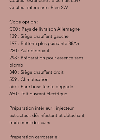
Couleur extérieure : Bleu nuit L347
Couleur intérieure : Bleu SW
Code option :
C00 : Pays de livraison Allemagne
139 : Siège chauffant gauche
197 : Batterie plus puissante 88Ah
220 : Autobloquant
298 : Préparation pour essence sans
plomb
340 : Siège chauffant droit
559 : Climatisation
567 : Pare brise teinté dégradé
650 : Toit ouvrant électrique
Préparation intérieur : injecteur
extracteur, désinfectant et détachant,
traitement des cuirs
Préparation carrosserie :