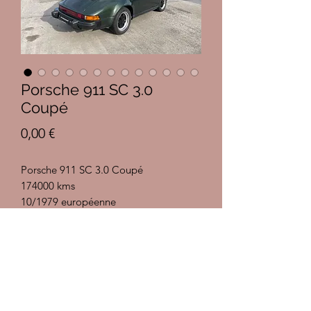
Porsche 911 SC 3.0
Coupé
Prix
0,00 €
Porsche 911 SC 3.0 Coupé
174000 kms
10/1979 européenne
3.0 l 204 cv
Boîte 915
En parfait état, sans rouille ni accident.
Toit ouvrant électrique