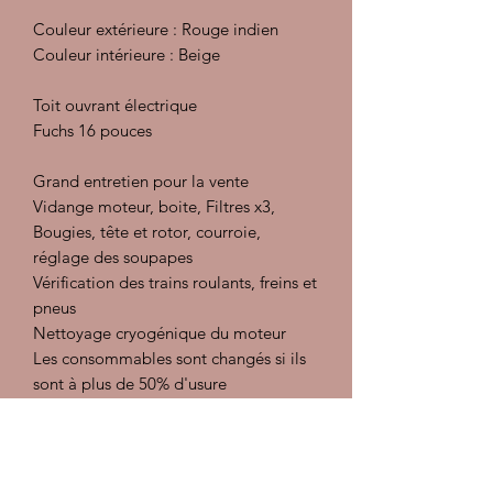
Couleur extérieure : Rouge indien
Couleur intérieure : Beige
Toit ouvrant électrique
Fuchs 16 pouces
Grand entretien pour la vente
Vidange moteur, boite, Filtres x3,
Bougies, tête et rotor, courroie,
réglage des soupapes
Vérification des trains roulants, freins et
pneus
Nettoyage cryogénique du moteur
Les consommables sont changés si ils
sont à plus de 50% d'usure
Préparation intérieur : injecteur
extracteur, désinfectant et détachant,
traitement des cuirs