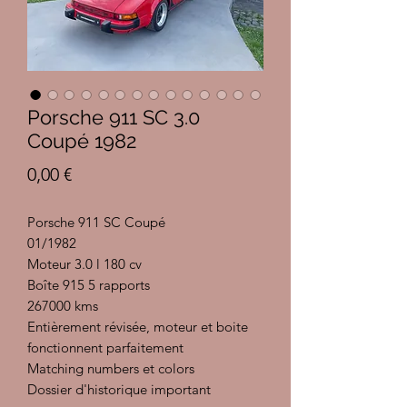
Porsche 911 SC 3.0
Coupé 1982
Prix
0,00 €
Porsche 911 SC Coupé
01/1982
Moteur 3.0 l 180 cv
Boîte 915 5 rapports
267000 kms
Entièrement révisée, moteur et boite
fonctionnent parfaitement
Matching numbers et colors
Dossier d'historique important