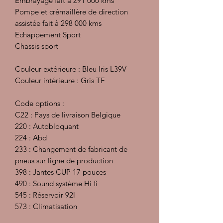
Embrayage fait à 291 000 kms
Pompe et crémaillère de direction
assistée fait à 298 000 kms
Echappement Sport
Chassis sport
Couleur extérieure : Bleu Iris L39V
Couleur intérieure : Gris TF
Code options :
C22 : Pays de livraison Belgique
220 : Autobloquant
224 : Abd
233 : Changement de fabricant de
pneus sur ligne de production
398 : Jantes CUP 17 pouces
490 : Sound système Hi fi
545 : Réservoir 92l
573 : Climatisation