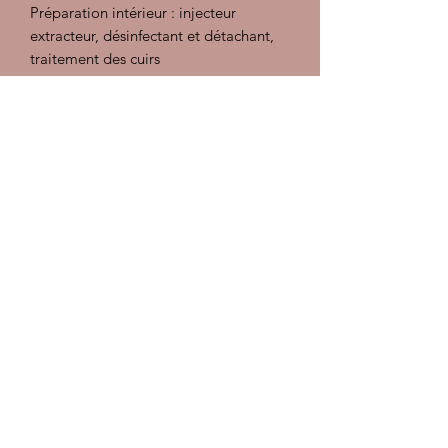
Préparation intérieur : injecteur
extracteur, désinfectant et détachant,
traitement des cuirs
Préparation carrosserie :
Décontamination, polish, lustrant et
pose d'une cire
Nettoyage cryogénique du moteur (Le
nettoyage cryogénique est écologique,
non abrasif et sans eau. Il permet
d’éliminer efficacement les salissures
(graisses, peintures, résidus
techniques…) tout en protégeant vos
équipements ou vos structures)
Les documents sont à consulter sur
place, pas d'envoi
Sous réserve d'erreurs dans la