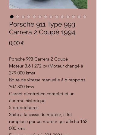
Porsche 911 Type 993
Carrera 2 Coupé 1994
Prix
0,00 €
Porsche 993 Carrera 2 Coupé
Moteur 3.6 l 272 cv (Moteur changé à
279 000 kms)
Boite de vitesse manuelle à 6 rapports
307 800 kms
Carnet d'entretien complet et un
énorme historique
5 propriétaires
Suite à la casse du moteur, il fut
remplacé par un moteur qui affiche 162
000 kms