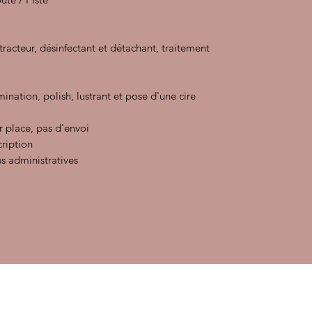
xtracteur, désinfectant et détachant, traitement
ination, polish, lustrant et pose d'une cire
r place, pas d'envoi
cription
s administratives