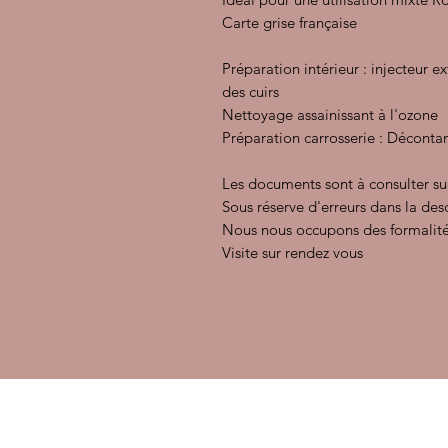
Carte grise française
Préparation intérieur : injecteur e
des cuirs
Nettoyage assainissant à l'ozone
Préparation carrosserie : Décontam
Les documents sont à consulter su
Sous réserve d'erreurs dans la des
Nous nous occupons des formalité
Visite sur rendez vous