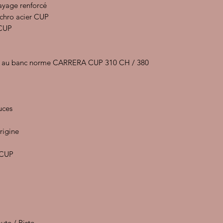
ayage renforcé
nchro acier CUP
 CUP
e au banc norme CARRERA CUP 310 CH / 380
uces
igine
 CUP
ute / Piste