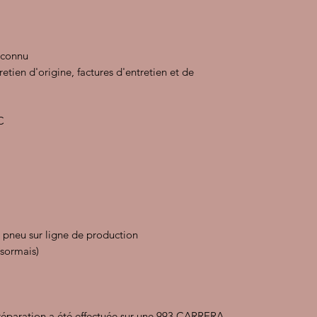
reconnu
etien d'origine, factures d'entretien et de
C
 pneu sur ligne de production
ésormais)
éparation a été effectuée sur une 993 CARRERA