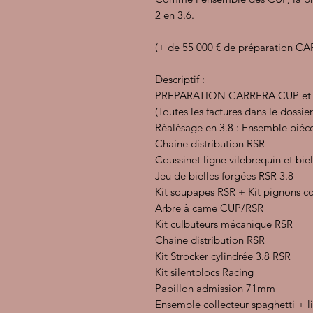
2 en 3.6.
(+ de 55 000 € de préparation C
Descriptif :
PREPARATION CARRERA CUP et sui
(Toutes les factures dans le doss
Réalésage en 3.8 : Ensemble pièces
Chaine distribution RSR
Coussinet ligne vilebrequin et bie
Jeu de bielles forgées RSR 3.8
Kit soupapes RSR + Kit pignons c
Arbre à came CUP/RSR
Kit culbuteurs mécanique RSR
Chaine distribution RSR
Kit Strocker cylindrée 3.8 RSR
Kit silentblocs Racing
Papillon admission 71mm
Ensemble collecteur spaghetti +