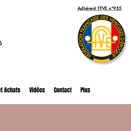
Adhérent FFVE n°955
6
t Achats
Vidéos
Contact
Plus