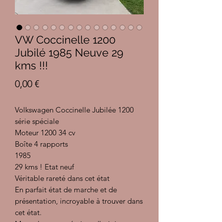
VW Coccinelle 1200
Jubilé 1985 Neuve 29
kms !!!
Prix
0,00 €
Volkswagen Coccinelle Jubilée 1200
série spéciale
Moteur 1200 34 cv
Boîte 4 rapports
1985
29 kms ! Etat neuf
Véritable rareté dans cet état
En parfait état de marche et de
présentation, incroyable à trouver dans
cet état.