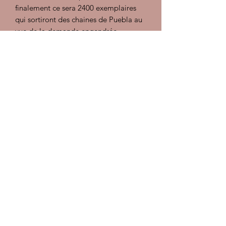
finalement ce sera 2400 exemplaires
qui sortiront des chaines de Puebla au
vue de la demande engendrée.
Cette ultime version présente quelques
particularités :
- La teinte provient du nuancier
Porsche, LA7Y Gris météor
- Vitres teintées vert
- Volant Golf GTI
- Intérieur tissu type Golf
- Jupe arrière bombée
- Jantes acier 4.5x15 Lemmertz
- Sigle 50 Jahre Kafer
- Double ligne adhésif en bas de porte
Elle est équipée de son 1200
légendaire dans sa version 34 cv à
carburateur.