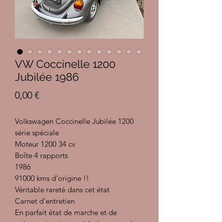
VW Coccinelle 1200
Jubilée 1986
Prix
0,00 €
Volkswagen Coccinelle Jubilée 1200
série spéciale
Moteur 1200 34 cv
Boîte 4 rapports
1986
91000 kms d'origine !!
Véritable rareté dans cet état
Carnet d'entretien
En parfait état de marche et de