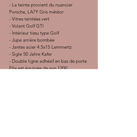
- La teinte provient du nuancier
Porsche, LA7Y Gris météor
- Vitres teintées vert
- Volant Golf GTI
- Intérieur tissu type Golf
- Jupe arrière bombée
- Jantes acier 4.5x15 Lemmertz
- Sigle 50 Jahre Kafer
- Double ligne adhésif en bas de porte
Elle est équipée de son 1200
légendaire dans sa version 34 cv à
carburateur.
Une version à avoir dans sa collection
pour ceux qui aiment les Porsche et les
Cox !
De plus, la légende est en marche
quand la production embarque du