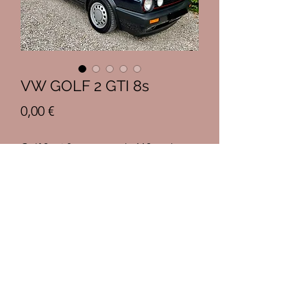
VW GOLF 2 GTI 8s
Prix
0,00 €
Golf 2 gti 8 soupapes de 112 cv du
05/1991 avec le kilométrage
incroyable de 53700 kms
Descriptif
Cette golf se trouve dans un incroyable
état de conservation et n’a jamais été
modifiée. La voiture a passé sa vie
dans une collection privée, un seul