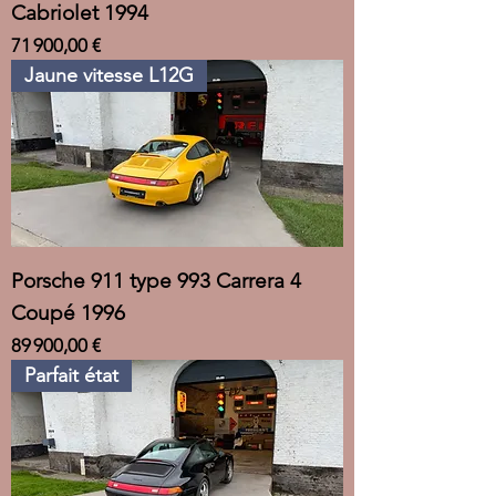
Cabriolet 1994
Prix
71 900,00 €
Jaune vitesse L12G
Porsche 911 type 993 Carrera 4
Coupé 1996
Prix
89 900,00 €
Parfait état