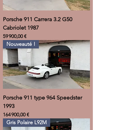
Porsche 911 Carrera 3.2 G50
Cabriolet 1987
Prix
59 900,00 €
Nouveauté !
Porsche 911 type 964 Speedster
1993
Prix
164 900,00 €
Gris Polaire L92M