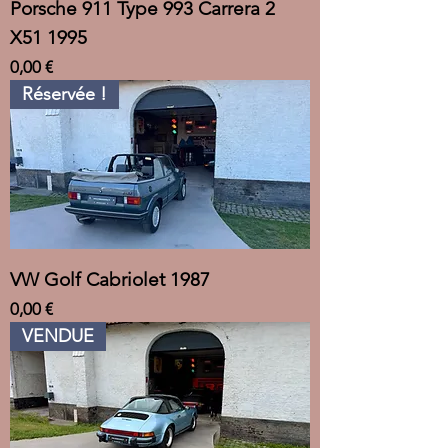
Porsche 911 Type 993 Carrera 2
X51 1995
Prix
0,00 €
Réservée !
VW Golf Cabriolet 1987
Prix
0,00 €
VENDUE