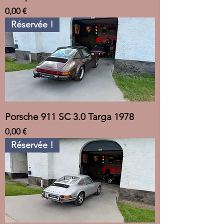
Prix
0,00 €
Réservée !
Porsche 911 SC 3.0 Targa 1978
Prix
0,00 €
Réservée !