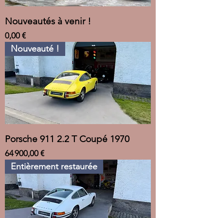
Nouveautés à venir !
Prix
0,00 €
Nouveauté !
Porsche 911 2.2 T Coupé 1970
Prix
64 900,00 €
Entièrement restaurée