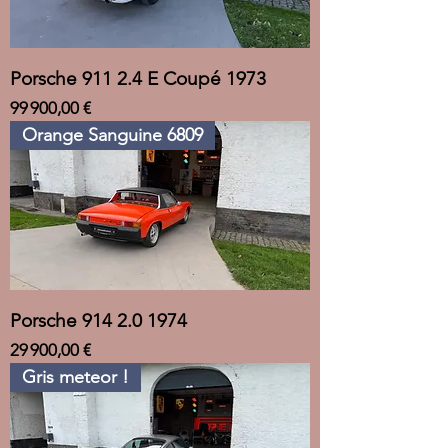
Porsche 911 2.4 E Coupé 1973
Prix
99 900,00 €
Orange Sanguine 6809
Porsche 914 2.0 1974
Prix
29 900,00 €
Gris meteor !