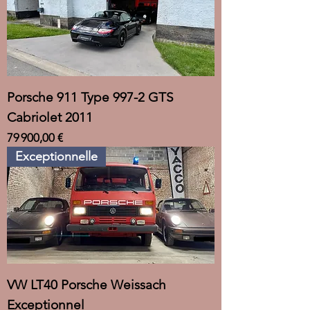
Porsche 911 Type 997-2 GTS
Cabriolet 2011
Prix
79 900,00 €
Exceptionnelle
VW LT40 Porsche Weissach
Exceptionnel