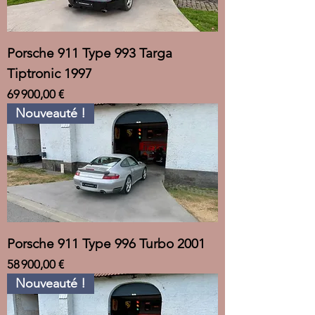
Porsche 911 Type 993 Targa
Tiptronic 1997
Prix
69 900,00 €
Nouveauté !
Porsche 911 Type 996 Turbo 2001
Prix
58 900,00 €
Nouveauté !