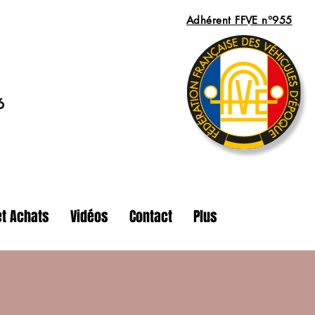
Adhérent FFVE n°955
6
t Achats
Vidéos
Contact
Plus