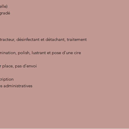
elle)
égradé
xtracteur, désinfectant et détachant, traitement
ination, polish, lustrant et pose d'une cire
r place, pas d'envoi
cription
s administratives