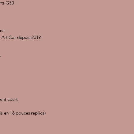
rts G50
kms
y Art Car depuis 2019
7
ent court
is en 16 pouces replica)