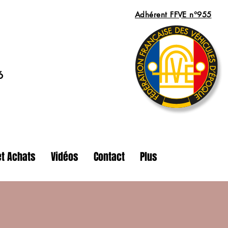
Adhérent FFVE n°955
6
t Achats
Vidéos
Contact
Plus