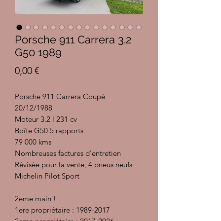
Porsche 911 Carrera 3.2
G50 1989
Prix
0,00 €
Porsche 911 Carrera Coupé
20/12/1988
Moteur 3.2 l 231 cv
Boîte G50 5 rapports
79 000 kms
Nombreuses factures d'entretien
Révisée pour la vente, 4 pneus neufs
Michelin Pilot Sport
2eme main !
1ere propriétaire : 1989-2017