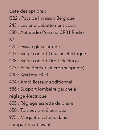
Liste des options :
C22 : Pays de livraison Belgique
243 : Levier à débattement court
330 : Autoradio Porsche CR31 Radio
K7
425 : Essuie glace arrière
437 : Siège confort Gauche électrique
438 : Siège confort Droit électrique
473 : Avec Aerokit (aileron supprimé)
490 : Système HI FI
494 : Amplificateur additionnel
586 : Support lombaire gauche à
réglage électrique
605 : Réglage assiette de phare
650 : Toit ouvrant électrique
975 : Moquette velours dans
compartiment avant
980 : Sièges en cuir souple