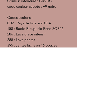
Couleur intérieure : Gris HQ
code couleur capote : V9 noire
Codes options :
C02 : Pays de livraison USA
158 : Radio Blaupunkt Reno SQR46
286 : Lave glace intensif
288 : Lave phares
395 : Jantes fuchs en 16 pouces
439 : Capote électrique
454 : Régulateur de vitesse
473 : Spoilers avant et arrière
533 : Alarme
Pas de fuite pas de fumée, pressions
d'huile ok
Voiture sans aucune rouille ou trace
d'accident
Vendue comme projet :