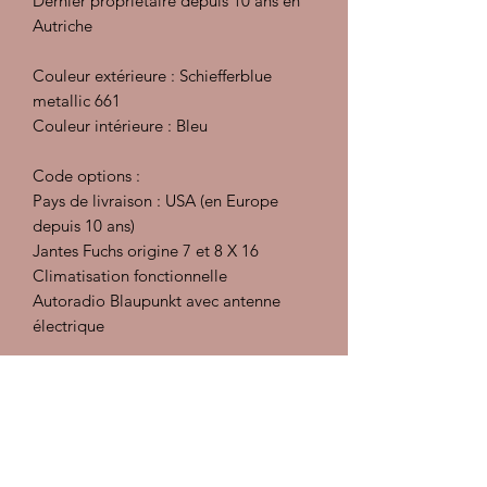
Dernier propriétaire depuis 10 ans en
Autriche
Couleur extérieure : Schiefferblue
metallic 661
Couleur intérieure : Bleu
Code options :
Pays de livraison : USA (en Europe
depuis 10 ans)
Jantes Fuchs origine 7 et 8 X 16
Climatisation fonctionnelle
Autoradio Blaupunkt avec antenne
électrique
Préparation intérieur : injecteur
extracteur, désinfectant et détachant,
traitement des cuirs
Préparation carrosserie :
Décontamination, polish, lustrant et