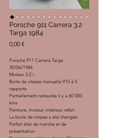
Porsche 911 Carrera 3.2
Targa 1984
Prix
0,00 €
Porsche 911 Carrera Targa
30/06/1984
Moteur 3.2 l
Boite de vitesse manuelle 915 à 5
rapports
Partiellement restaurée il y a 60 000
kms
Peinture, moteur, intérieur refait.
La boite de vitesse a été changée.
Parfait état de marche et de
présentation