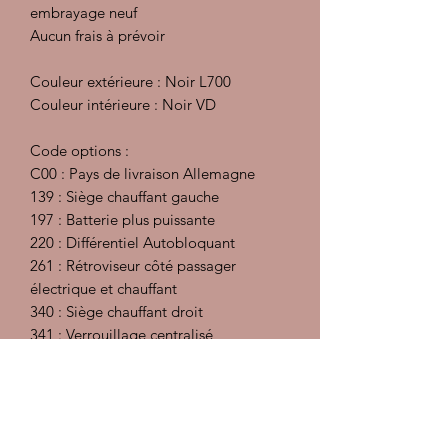
embrayage neuf
Aucun frais à prévoir
Couleur extérieure : Noir L700
Couleur intérieure : Noir VD
Code options :
C00 : Pays de livraison Allemagne
139 : Siège chauffant gauche
197 : Batterie plus puissante
220 : Différentiel Autobloquant
261 : Rétroviseur côté passager
électrique et chauffant
340 : Siège chauffant droit
341 : Verrouillage centralisé
383 : Siège sport gauche à réglage
hauteur électrique
387 : Siège sport droit à réglage
hauteur électrique