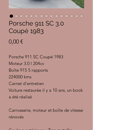
Porsche 911 SC 3.0
Coupé 1983
Prix
0,00 €
Porsche 911 SC Coupé 1983
Moteur 3.0 l 204cv
Boîte 915 5 rapports
224000 kms
Carnet d'entretien
Voiture restaurée il y a 10 ans, un book
a été réalisé
Carrosserie, moteur et boîte de vitesse
rénovés