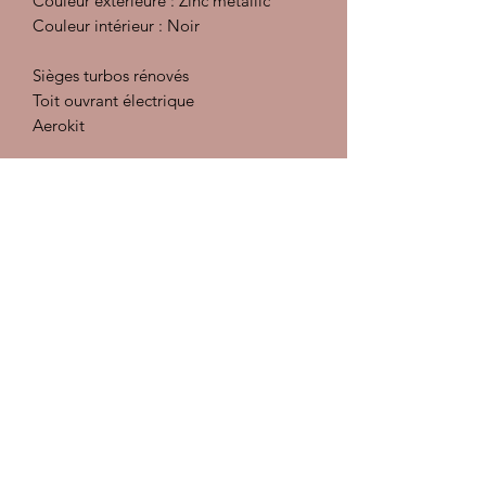
Couleur extérieure : Zinc metallic
Couleur intérieur : Noir
Sièges turbos rénovés
Toit ouvrant électrique
Aerokit
Préparation intérieur : injecteur
extracteur, désinfectant et détachant,
traitement des cuirs
Préparation carrosserie :
Décontamination, polish, lustrant et
pose d'une cire
Les documents sont à consulter sur
place, pas d'envoi
Voiture en dépot vente
Nous nous occupons des formalités
administratives
Visite sur rendez vous