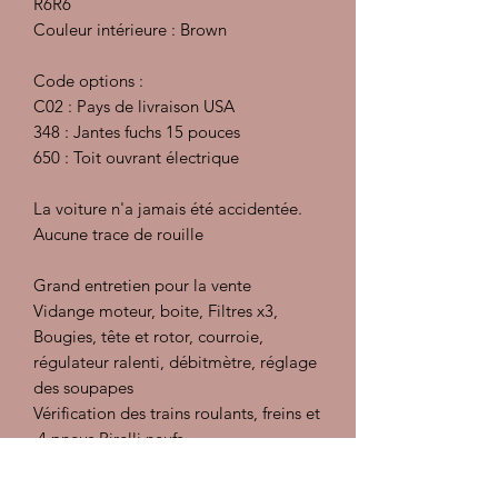
R6R6
Couleur intérieure : Brown
Code options :
C02 : Pays de livraison USA
348 : Jantes fuchs 15 pouces
650 : Toit ouvrant électrique
La voiture n'a jamais été accidentée.
Aucune trace de rouille
Grand entretien pour la vente
Vidange moteur, boite, Filtres x3,
Bougies, tête et rotor, courroie,
régulateur ralenti, débitmètre, réglage
des soupapes
Vérification des trains roulants, freins et
4 pneus Pirelli neufs
Nettoyage cryogénique du moteur
Les consommables sont changés si ils