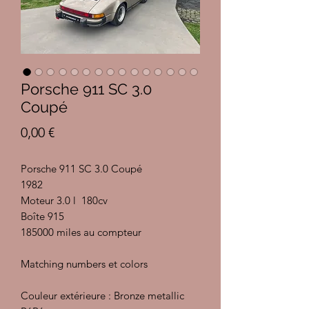
Porsche 911 SC 3.0
Coupé
Prix
0,00 €
Porsche 911 SC 3.0 Coupé
1982
Moteur 3.0 l 180cv
Boîte 915
185000 miles au compteur
Matching numbers et colors
Couleur extérieure : Bronze metallic