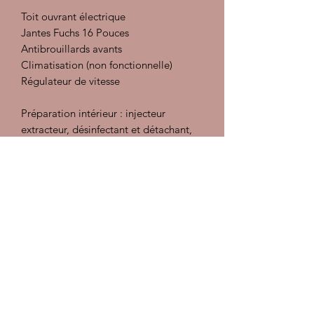
Toit ouvrant électrique
Jantes Fuchs 16 Pouces
Antibrouillards avants
Climatisation (non fonctionnelle)
Régulateur de vitesse
Préparation intérieur : injecteur
extracteur, désinfectant et détachant,
traitement des cuirs
Préparation carrosserie :
Décontamination, polish, lustrant et
pose d'une cire
Les documents sont à consulter sur
place, pas d'envoi
Garantie 1 an moteur et boite de
vitesse
Sous réserve d'erreurs dans la
description