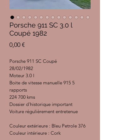
Porsche 911 SC 3.0 l
Coupé 1982
Prix
0,00 €
Porsche 911 SC Coupé
28/02/1982
Moteur 3.0 l
Boite de vitesse manuelle 915 5
rapports
224 700 kms
Dossier d'historique important
Voiture régulièrement entretenue
Couleur extérieure : Bleu Petrole 376
Couleur intérieure : Cork