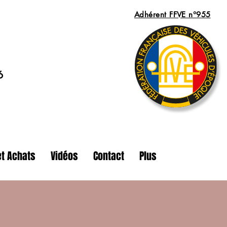
Adhérent FFVE n°955
6
t Achats
Vidéos
Contact
Plus