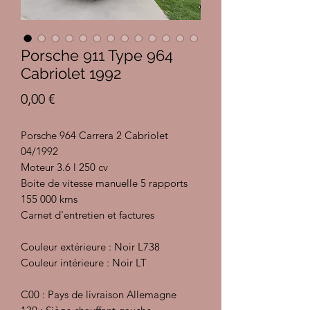
Porsche 911 Type 964
Cabriolet 1992
Prix
0,00 €
Porsche 964 Carrera 2 Cabriolet
04/1992
Moteur 3.6 l 250 cv
Boite de vitesse manuelle 5 rapports
155 000 kms
Carnet d'entretien et factures
Couleur extérieure : Noir L738
Couleur intérieure : Noir LT
C00 : Pays de livraison Allemagne