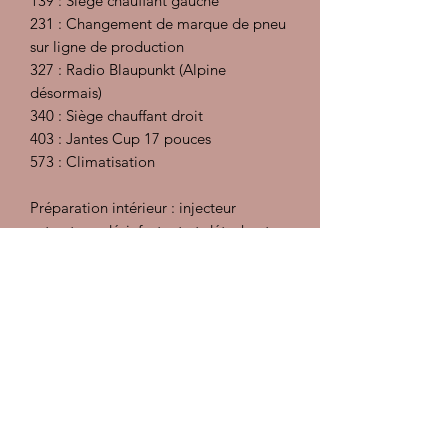
139 : Siège chauffant gauche
231 : Changement de marque de pneu
sur ligne de production
327 : Radio Blaupunkt (Alpine
désormais)
340 : Siège chauffant droit
403 : Jantes Cup 17 pouces
573 : Climatisation
Préparation intérieur : injecteur
extracteur, désinfectant et détachant,
traitement des cuirs
Préparation carrosserie :
Décontamination, polish, lustrant et
pose d'une cire
Les documents sont à consulter sur
place, pas d'envoi
Garantie 1 an moteur boite et
embrayage