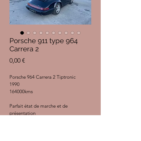
Porsche 911 type 964
Carrera 2
Prix
0,00 €
Porsche 964 Carrera 2 Tiptronic
1990
164000kms
Parfait état de marche et de
présentation
Noir/Cashmere