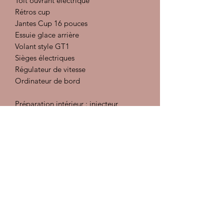
Toit ouvrant électrique
Rétros cup
Jantes Cup 16 pouces
Essuie glace arrière
Volant style GT1
Sièges électriques
Régulateur de vitesse
Ordinateur de bord
Préparation intérieur : injecteur
extracteur, désinfectant et détachant,
traitement des cuirs
Préparation carrosserie :
Décontamination, polish, lustrant et
pose d'une cire
Les documents sont à consulter sur
place, pas d'envoi
Véhicule en dépot vente
Sous réserve d'erreurs dans la