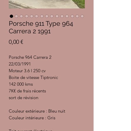
Porsche 911 Type 964
Carrera 2 1991
Prix
0,00 €
Porsche 964 Carrera 2
22/03/1991
Moteur 3.6 l 250 cv
Boite de vitesse Tiptronic
142 000 kms
7K€ de frais récents
sort de révision
Couleur extérieure : Bleu nuit
Couleur intérieure : Gris