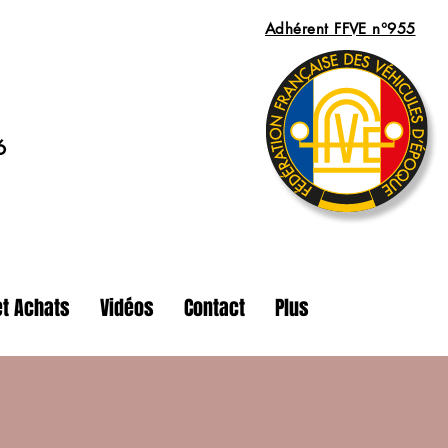
Adhérent FFVE n°955
6
t Achats
Vidéos
Contact
Plus