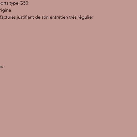
ports type G50
rigine
ctures justifiant de son entretien très régulier
es