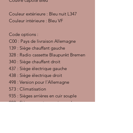
Couvre capote Bleu
Couleur extérieure : Bleu nuit L347
Couleur intérieure : Bleu VF
Code options :
C00 : Pays de livraison Allemagne
139 : Siège chauffant gauche
328 : Radio cassette Blaupunkt Bremen
340 : Siège chauffant droit
437 : Siège électrique gauche
438 : Siège électrique droit
498 : Version pour l'Allemagne
573 : Climatisation
935 : Sièges arrières en cuir souple
980 : Sièges avants en cuir souple
Préparation intérieur : injecteur
extracteur, désinfectant et détachant,
traitement des cuirs