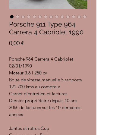
Porsche 911 Type 964
Carrera 4 Cabriolet 1990
Prix
0,00 €
Porsche 964 Carrera 4 Cabriolet
02/01/1990
Moteur 3.6 l 250 cv
Boite de vitesse manuelle 5 rapports
121 700 kms au compteur
Carnet d'entretien et factures
Dernier propriétaire depuis 10 ans
30k€ de factures sur les 10 dernières
années
Jantes et rétros Cup