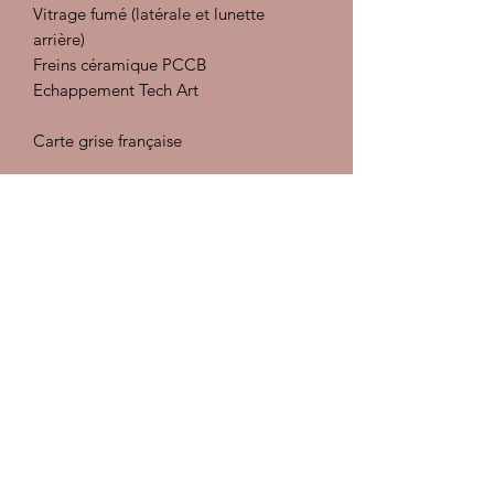
Vitrage fumé (latérale et lunette
arrière)
Freins céramique PCCB
Echappement Tech Art
Carte grise française
Révision
29/06/2020 : Petit entretien 6800 kms
Concession Porsche
24/08/2022 : Grand entretien 10367
kms Concession Porsche
Préparation intérieur : injecteur
extracteur, désinfectant et détachant,
traitement des cuirs
Nettoyage assainissant à l'ozone
Préparation carrosserie :
Décontamination, polish, lustrant et