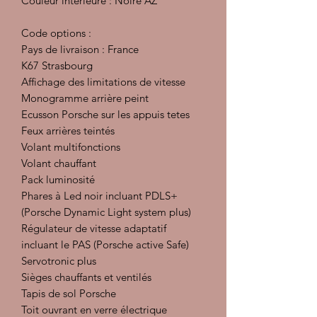
Couleur intérieure : Noire AZ
Code options :
Pays de livraison : France
K67 Strasbourg
Affichage des limitations de vitesse
Monogramme arrière peint
Ecusson Porsche sur les appuis tetes
Feux arrières teintés
Volant multifonctions
Volant chauffant
Pack luminosité
Phares à Led noir incluant PDLS+
(Porsche Dynamic Light system plus)
Régulateur de vitesse adaptatif
incluant le PAS (Porsche active Safe)
Servotronic plus
Sièges chauffants et ventilés
Tapis de sol Porsche
Toit ouvrant en verre électrique