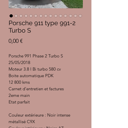
Porsche 911 type 991-2
Turbo S
Prix
0,00 €
Porsche 991 Phase 2 Turbo S
25/05/2018
Moteur 3.8 l Bi turbo 580 cv
Boite automatique PDK
12 800 kms
Carnet d'entretien et factures
2eme main
Etat parfait
Couleur extérieure : Noir intense
métallisé C9X