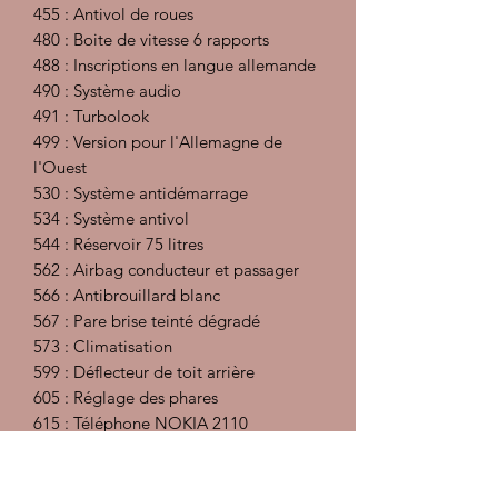
455 : Antivol de roues
480 : Boite de vitesse 6 rapports
488 : Inscriptions en langue allemande
490 : Système audio
491 : Turbolook
499 : Version pour l'Allemagne de
l'Ouest
530 : Système antidémarrage
534 : Système antivol
544 : Réservoir 75 litres
562 : Airbag conducteur et passager
566 : Antibrouillard blanc
567 : Pare brise teinté dégradé
573 : Climatisation
599 : Déflecteur de toit arrière
605 : Réglage des phares
615 : Téléphone NOKIA 2110
651 : Vitres électriques avants
657 : Direction assistée