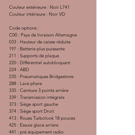
Couleur extérieure : Noir L741
Couleur intérieure : Noir VD
Code options :
C00 : Pays de livraison Allemagne
033 : Hauteur de caisse réduite
197 : Batterie plus puissante
211 : Supports de plaque
220 : Différentiel autobloquant
224 : ABD
235 : Pneumatiques Bridgestone
288 : Lave phare
335 : Ceinture 3 points arrière
339 : Transmission intégrale
373 : Siège sport gauche
374 : Siège sport Droit
413 : Roues Turbolook 18 pouces
425 : Essuie glace arrière
441 : pré équipement radio