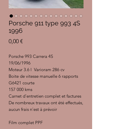
Porsche 911 type 993 4S
1996
Prix
0,00 €
Porsche 993 Carrera 4S
19/06/1996
Moteur 3.6 l Varioram 286 cv
Boite de vitesse manuelle 6 rapports
G6421 courte
157 000 kms
Carnet d'entretien complet et factures
De nombreux travaux ont été effectués,
aucun frais n'est à prévoir
Film complet PPF