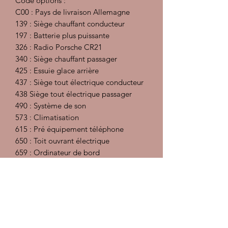
Code options :
C00 : Pays de livraison Allemagne
139 : Siège chauffant conducteur
197 : Batterie plus puissante
326 : Radio Porsche CR21
340 : Siège chauffant passager
425 : Essuie glace arrière
437 : Siège tout électrique conducteur
438 Siège tout électrique passager
490 : Système de son
573 : Climatisation
615 : Pré équipement téléphone
650 : Toit ouvrant électrique
659 : Ordinateur de bord
Préparation intérieur : injecteur
extracteur, désinfectant et détachant,
traitement des cuirs
Préparation carrosserie :
Décontamination, polish, lustrant et