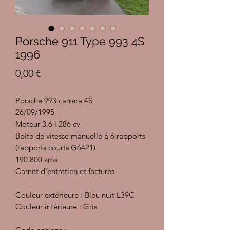
Porsche 911 Type 993 4S
1996
Prix
0,00 €
Porsche 993 carrera 4S
26/09/1995
Moteur 3.6 l 286 cv
Boite de vitesse manuelle à 6 rapports
(rapports courts G6421)
190 800 kms
Carnet d'entretien et factures
Couleur extérieure : Bleu nuit L39C
Couleur intérieure : Gris