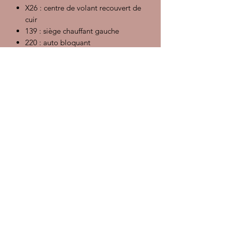
X26 : centre de volant recouvert de
cuir
139 : siège chauffant gauche
220 : auto bloquant
224 : contrôle de traction
233 : changement de fabricant de
pneu sur la ligne de pn
340 : siège chauffant droit
398 : roue cup 17 pouces
437 : siège électrique gauche
438 : siège électrique droit
454 : régulateur de vitesse
490 : système audio
513 : soutien lombaire droit
551 : pare vent
567 : parebrise teinté haut
573 : climatisation
586 : soutien lombaire gauche
659 : ordinateur de bord