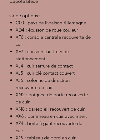
Capote bleue
Code options :
C00 : pays de livraison Allemagne
XD4 : écusson de roue couleur
XF6 : console centrale recouverte de
cuir
XF7 : console cuir frein de
stationnement
XJ4 : cuir serrure de contact
XJ5 : cuir clé contact couvert
XJ6 : colonne de direction
recouverte de cuir
XN2 : poignée de porte recouverte
de cuir
XN8 : paresoleil recouvert de cuir
XX6 : pommeau en cuir avec insert
XZ4 : boite à gant recouverte de
cuir
X19 : tableau de bord en cuir