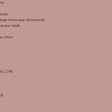
rts
tures
large historique documenté.
rreur neufs.
au choix
lic L744
rg