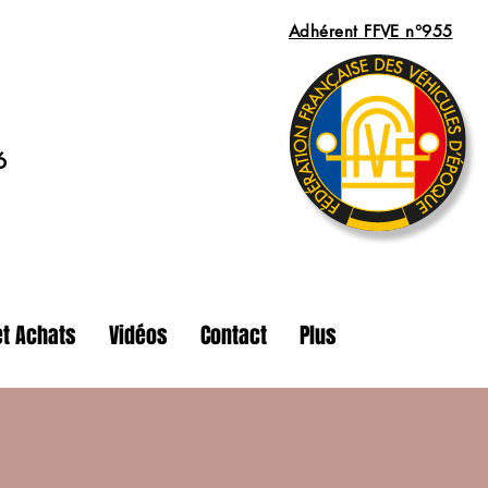
Adhérent FFVE n°955
6
t Achats
Vidéos
Contact
Plus