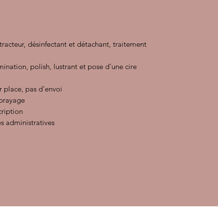
xtracteur, désinfectant et détachant, traitement
ination, polish, lustrant et pose d'une cire
r place, pas d'envoi
mbrayage
cription
s administratives