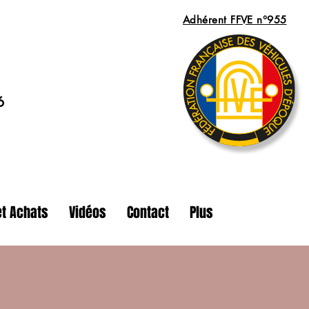
Adhérent FFVE n°955
6
t Achats
Vidéos
Contact
Plus