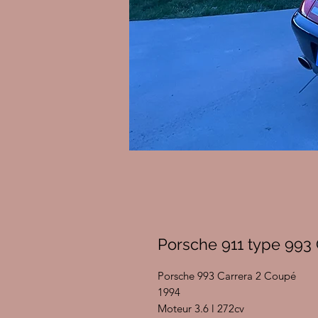
Porsche 911 type 993 
Porsche 993 Carrera 2 Coupé
1994
Moteur 3.6 l 272cv