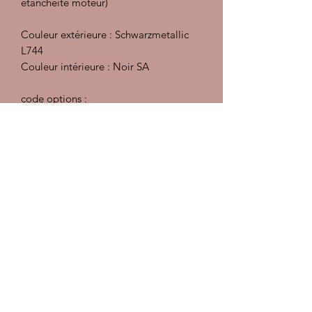
étanchéité moteur)
Couleur extérieure : Schwarzmetallic
L744
Couleur intérieure : Noir SA
code options :
C00 : Pays de livraison Allemagne
139 : Siège chauffant gauche
233 : Changement de marque de
pneus sur ligne de fabrication
340 : Siège chauffant droit
373 : Siège sport électrique gauche
374 : Siège sport électrique droit
398 : Jantes Cup 17 pouces
551 : Pare vent
687 : Radio Blaupunkt Munchen
(Becker Traffic pro désormais)