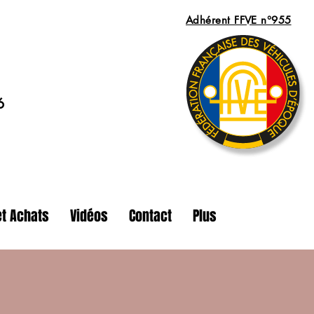
Adhérent FFVE n°955
6
t Achats
Vidéos
Contact
Plus