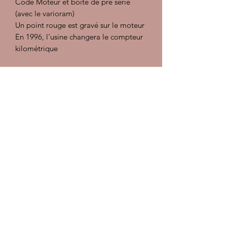
Code Moteur et boîte de pré série
(avec le varioram)
Un point rouge est gravé sur le moteur
En 1996, l'usine changera le compteur
kilométrique
code options :
320 : radio cassette Porsche CR2
373 : siège sport électrique gauche
374 : siège sport électrique droit
425 : essuie glace arrière
454 : régulateur de vitesse
573 : climatisation
650 : toit ouvrant électrique
659 : ordinateur de bord
734 : moteur de pré série
735 : boîte de vitesse de pré série