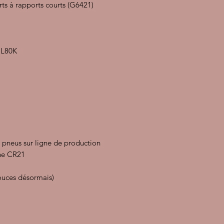
rts à rapports courts (G6421)
n L80K
 pneus sur ligne de production
che CR21
ouces désormais)