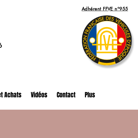
Adhérent FFVE n°955
6
t Achats
Vidéos
Contact
Plus