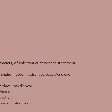
e
xtracteur, désinfectant et détachant, traitement
ination, polish, lustrant et pose d'une cire
r place, pas d'envoi
vitesse
cription
s administratives