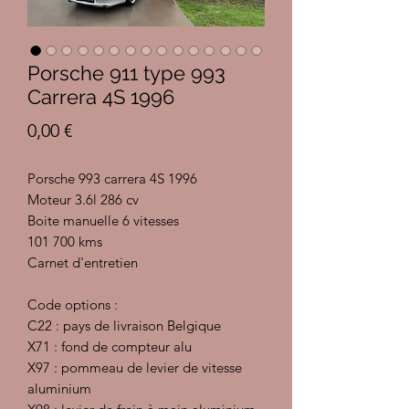
Porsche 911 type 993
Carrera 4S 1996
Prix
0,00 €
Porsche 993 carrera 4S 1996
Moteur 3.6l 286 cv
Boite manuelle 6 vitesses
101 700 kms
Carnet d'entretien
Code options :
C22 : pays de livraison Belgique
X71 : fond de compteur alu
X97 : pommeau de levier de vitesse
aluminium