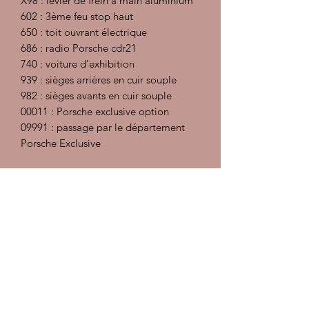
X98 : levier de frein à main aluminium
602 : 3ème feu stop haut
650 : toit ouvrant électrique
686 : radio Porsche cdr21
740 : voiture d’exhibition
939 : sièges arrières en cuir souple
982 : sièges avants en cuir souple
00011 : Porsche exclusive option
09991 : passage par le département
Porsche Exclusive
Préparation intérieur : injecteur
extracteur, désinfectant et détachant,
traitement des cuirs
Préparation carrosserie :
Décontamination, polish, lustrant et
pose d'une cire
Les documents sont à consulter sur
place, pas d'envoi