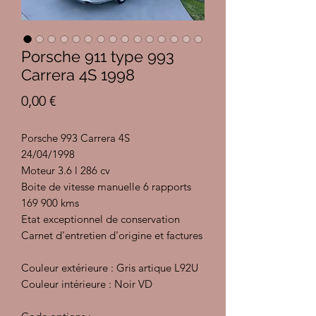
Porsche 911 type 993
Carrera 4S 1998
Prix
0,00 €
Porsche 993 Carrera 4S
24/04/1998
Moteur 3.6 l 286 cv
Boite de vitesse manuelle 6 rapports
169 900 kms
Etat exceptionnel de conservation
Carnet d'entretien d'origine et factures
Couleur extérieure : Gris artique L92U
Couleur intérieure : Noir VD