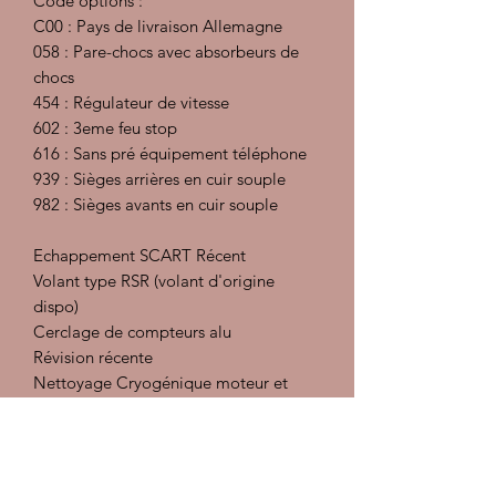
Code options :
C00 : Pays de livraison Allemagne
058 : Pare-chocs avec absorbeurs de
chocs
454 : Régulateur de vitesse
602 : 3eme feu stop
616 : Sans pré équipement téléphone
939 : Sièges arrières en cuir souple
982 : Sièges avants en cuir souple
Echappement SCART Récent
Volant type RSR (volant d'origine
dispo)
Cerclage de compteurs alu
Révision récente
Nettoyage Cryogénique moteur et
passage de roue
Préparation intérieur : injecteur
extracteur, désinfectant et détachant,