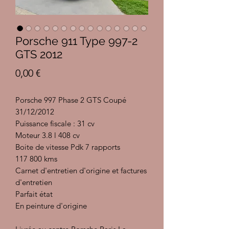
Porsche 911 Type 997-2
GTS 2012
Prix
0,00 €
Porsche 997 Phase 2 GTS Coupé
31/12/2012
Puissance fiscale : 31 cv
Moteur 3.8 l 408 cv
Boite de vitesse Pdk 7 rapports
117 800 kms
Carnet d'entretien d'origine et factures
d'entretien
Parfait état
En peinture d'origine