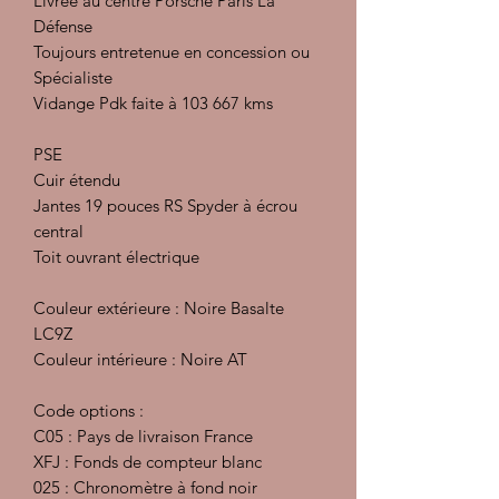
Livrée au centre Porsche Paris La
Défense
Toujours entretenue en concession ou
Spécialiste
Vidange Pdk faite à 103 667 kms
PSE
Cuir étendu
Jantes 19 pouces RS Spyder à écrou
central
Toit ouvrant électrique
Couleur extérieure : Noire Basalte
LC9Z
Couleur intérieure : Noire AT
Code options :
C05 : Pays de livraison France
XFJ : Fonds de compteur blanc
025 : Chronomètre à fond noir