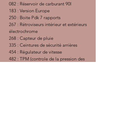
082 : Réservoir de carburant 90l
183 : Version Europe
250 : Boite Pdk 7 rapports
267 : Rétroviseurs intérieur et extérieurs
électrochrome
268 : Capteur de pluie
335 : Ceintures de sécurité arrières
454 : Régulateur de vitesse
482 : TPM (controle de la pression des
pneus)
514 : Logo GTS couleur argent
603 : PDLS (Feux Xenon Porsche
Dynamic light)
610 : Navigation DVD Europe
621 : Prise 12V côté passager
Préparation intérieur : injecteur
extracteur, désinfectant et détachant,
traitement des cuirs