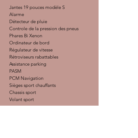
Jantes 19 pouces modèle S
Alarme
Détecteur de pluie
Controle de la pression des pneus
Phares Bi Xenon
Ordinateur de bord
Régulateur de vitesse
Rétroviseurs rabattables
Assistance parking
PASM
PCM Navigation
Sièges sport chauffants
Chassis sport
Volant sport
Préparation intérieur : injecteur
extracteur, désinfectant et détachant,
traitement des cuirs
Préparation carrosserie :