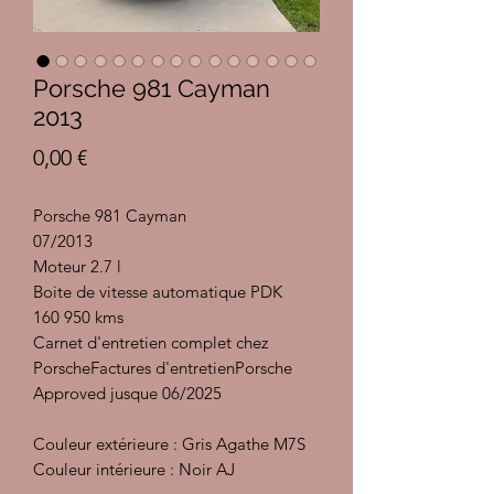
Porsche 981 Cayman
2013
Prix
0,00 €
Porsche 981 Cayman
07/2013
Moteur 2.7 l
Boite de vitesse automatique PDK
160 950 kms
Carnet d'entretien complet chez
PorscheFactures d'entretienPorsche
Approved jusque 06/2025
Couleur extérieure : Gris Agathe M7S
Couleur intérieure : Noir AJ