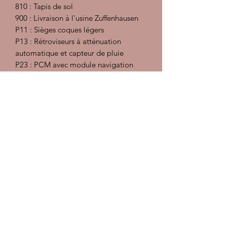
810 : Tapis de sol
900 : Livraison à l'usine Zuffenhausen
P11 : Sièges coques légers
P13 : Rétroviseurs à atténuation
automatique et capteur de pluie
P23 : PCM avec module navigation
XLJ : Rangement en alcantara avec
écusson Porsche
XUB : Cache de lave phare peint
XXB : Baguettes de seuil de porte en
acier spécial et éclairées
Préparation intérieur : injecteur
extracteur, désinfectant et détachant,
traitement des cuirs
Préparation carrosserie :
Décontamination, polish, lustrant et
pose d'une cire