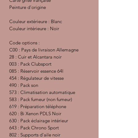
Carte grise française
Peinture d'origine
Couleur extérieure : Blanc
Couleur intérieure : Noir
Code options :
C00 : Pays de livraison Allemagne
28 : Cuir et Alcantara noir
003 : Pack Clubsport
085 : Réservoir essence 64l
454 : Régulateur de vitesse
490 : Pack son
573 : Climatisation automatique
583 : Pack fumeur (non fumeur)
619 : Préparation téléphone
620 : Bi Xenon PDLS Noir
630 : Pack éclairage intérieur
643 : Pack Chrono Sport
802 : Supports d'aile noir