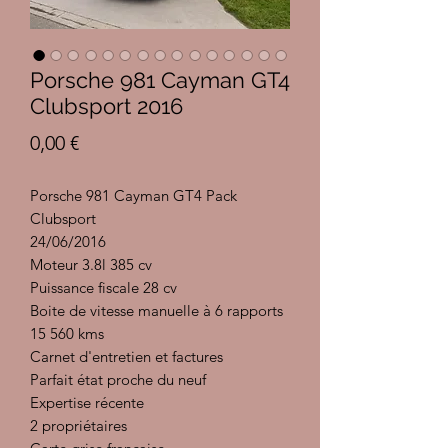
Porsche 981 Cayman GT4
Clubsport 2016
Prix
0,00 €
Porsche 981 Cayman GT4 Pack
Clubsport
24/06/2016
Moteur 3.8l 385 cv
Puissance fiscale 28 cv
Boite de vitesse manuelle à 6 rapports
15 560 kms
Carnet d'entretien et factures
Parfait état proche du neuf
Expertise récente
2 propriétaires