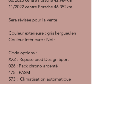
06/2020 centre Porsche 42.984km
11/2022 centre Porsche 46.352km
Sera révisée pour la vente
Couleur extérieure : gris kergueulen
Couleur intérieure : Noir
Code options :
XXZ : Repose pied Design Sport
026 : Pack chrono argenté
475 : PASM
573 : Climatisation automatique
639 : Pack sport chrono
Préparation intérieur : injecteur
extracteur, désinfectant et détachant,
traitement des cuirs
Préparation carrosserie :
Décontamination, polish, lustrant et