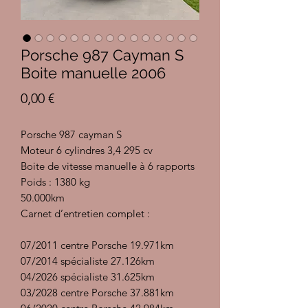
Porsche 987 Cayman S
Boite manuelle 2006
Prix
0,00 €
Porsche 987 cayman S
Moteur 6 cylindres 3,4 295 cv
Boite de vitesse manuelle à 6 rapports
Poids : 1380 kg
50.000km
Carnet d’entretien complet :
07/2011 centre Porsche 19.971km
07/2014 spécialiste 27.126km
04/2026 spécialiste 31.625km
03/2028 centre Porsche 37.881km