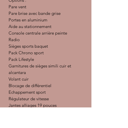
Options :
Pare vent
Pare brise avec bande grise
Portes en aluminium
Aide au stationnement
Console centrale arrière peinte
Radio
Sièges sports baquet
Pack Chrono sport
Pack Lifestyle
Garnitures de sièges simili cuir et
alcantara
Volant cuir
Blocage de différentiel
Echappement sport
Régulateur de vitesse
Jantes alliages 19 pouces
Pack son 7 haut parleurs
PCM