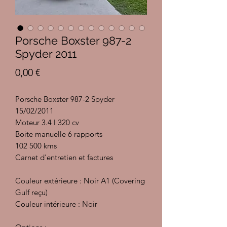
Porsche Boxster 987-2
Spyder 2011
Prix
0,00 €
Porsche Boxster 987-2 Spyder
15/02/2011
Moteur 3.4 l 320 cv
Boite manuelle 6 rapports
102 500 kms
Carnet d'entretien et factures
Couleur extérieure : Noir A1 (Covering
Gulf reçu)
Couleur intérieure : Noir