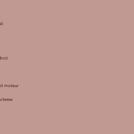
uli
droit
pot moteur
vitesse