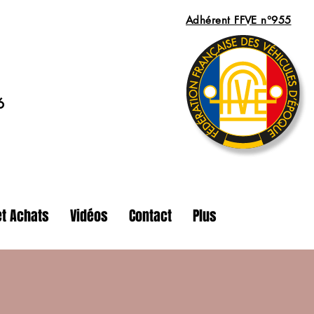
Adhérent FFVE n°955
6
t Achats
Vidéos
Contact
Plus