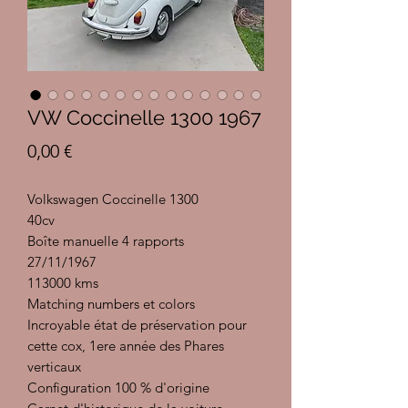
VW Coccinelle 1300 1967
Prix
0,00 €
Volkswagen Coccinelle 1300
40cv
Boîte manuelle 4 rapports
27/11/1967
113000 kms
Matching numbers et colors
Incroyable état de préservation pour
cette cox, 1ere année des Phares
verticaux
Configuration 100 % d'origine