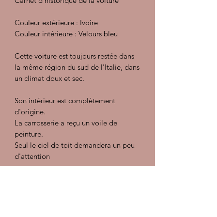
Carnet d'historique de la voiture
Couleur extérieure : Ivoire
Couleur intérieure : Velours bleu
Cette voiture est toujours restée dans
la même région du sud de l'Italie, dans
un climat doux et sec.
Son intérieur est complètement
d'origine.
La carrosserie a reçu un voile de
peinture.
Seul le ciel de toit demandera un peu
d'attention
En parfait état de marche et de
présentation.
Elle sort de révision :