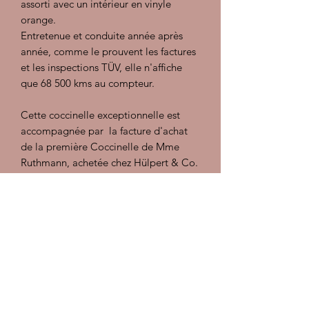
assorti avec un intérieur en vinyle
orange.
Entretenue et conduite année après
année, comme le prouvent les factures
et les inspections TÜV, elle n'affiche
que 68 500 kms au compteur.
Cette coccinelle exceptionnelle est
accompagnée par la facture d'achat
de la première Coccinelle de Mme
Ruthmann, achetée chez Hülpert & Co.
en 1967, et qui a été échangée contre
sa nouvelle Coccinelle de 1976 pour
laquelle nous avons toujours la facture
au dossier, ainsi que le carnet
d'entretien de la voiture.
Une farde de factures est également
livrée avec la voiture.
Préparation intérieur : injecteur