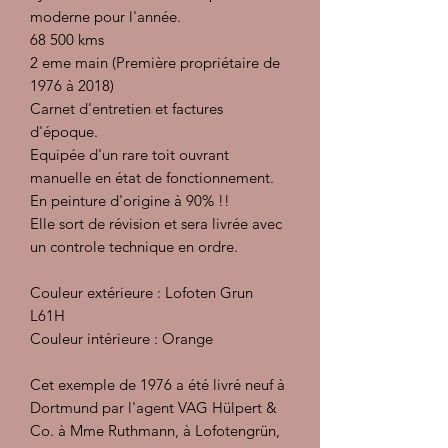
moderne pour l'année.
68 500 kms
2 eme main (Première propriétaire de
1976 à 2018)
Carnet d'entretien et factures
d'époque.
Equipée d'un rare toit ouvrant
manuelle en état de fonctionnement.
En peinture d'origine à 90% !!
Elle sort de révision et sera livrée avec
un controle technique en ordre.
Couleur extérieure : Lofoten Grun
L61H
Couleur intérieure : Orange
Cet exemple de 1976 a été livré neuf à
Dortmund par l'agent VAG Hülpert &
Co. à Mme Ruthmann, à Lofotengrün,